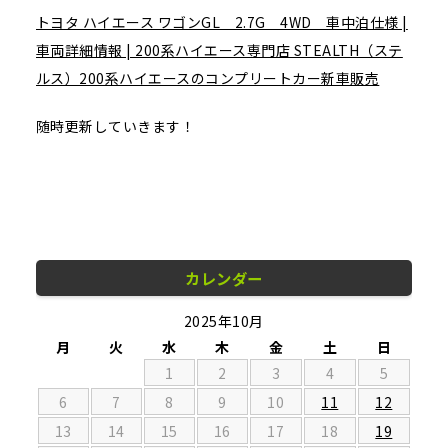
トヨタ ハイエース ワゴンGL 2.7G 4WD 車中泊仕様 |
車両詳細情報 | 200系ハイエース専門店 STEALTH（ステ
ルス）200系ハイエースのコンプリートカー新車販売
随時更新していきます！
カレンダー
2025年10月
月
火
水
木
金
土
日
1
2
3
4
5
6
7
8
9
10
11
12
13
14
15
16
17
18
19