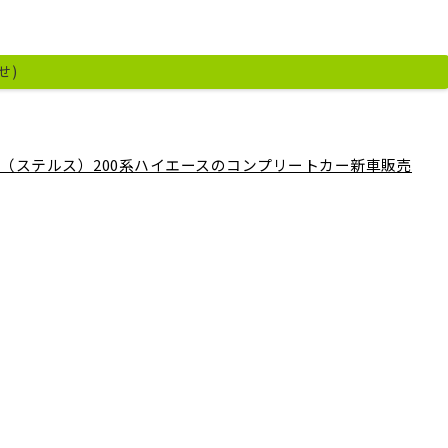
せ)
ALTH（ステルス）200系ハイエースのコンプリートカー新車販売