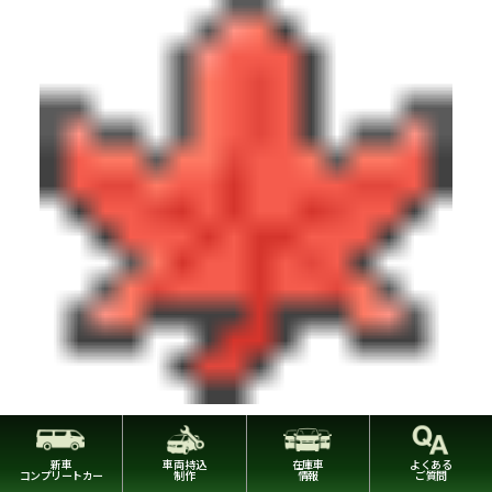
紅葉
新車
車両持込
在庫車
よくある
コンプリートカー
制作
情報
ご質問