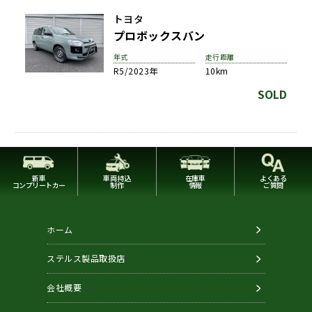
トヨタ
プロボックスバン
年式
走行距離
R5/2023年
10km
SOLD
新車
車両持込
在庫車
よくある
コンプリートカー
制作
情報
ご質問
ホーム
ステルス製品取扱店
会社概要