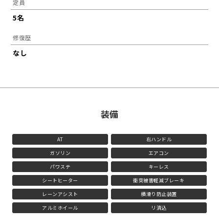
定員
5名
修復歴
なし
装備
AT
右ハンドル
ガソリン
エアコン
パワステ
キーレス
シートヒーター
衝突被害軽減ブレーキ
レーンアシスト
横滑り防止装置
アルミホイール
リ済込