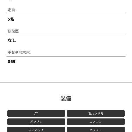
定員
5名
修復歴
なし
車台番号末尾
869
装備
AT
右ハンドル
ガソリン
エアコン
エアバッグ
パワステ