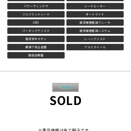
パワーウィンドウ
シートヒーター
フルフラットシート
オートライト
ABS
衝突被害軽減ブレーキ
パーキングアシスト
衝突被害軽減システム
衝突安全ボディ
レーンアシスト
横滑り防止装置
アルミホイール
取扱説明書
SOLD
※表示価格は全て税込です。