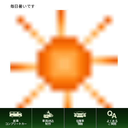
毎日暑いです
太陽の暑さで焦げそうだし
新車
車両持込
在庫車
よくある
コンプリートカー
制作
情報
ご質問