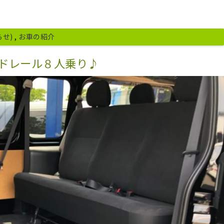
らせ)
,
お車の紹介
ドレール８人乗り♪