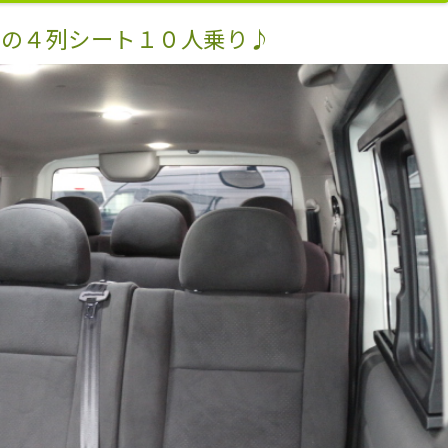
スの４列シート１０人乗り♪