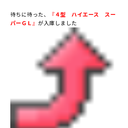
待ちに待った、
『４型 ハイエース スー
パーＧＬ』
が入庫しました