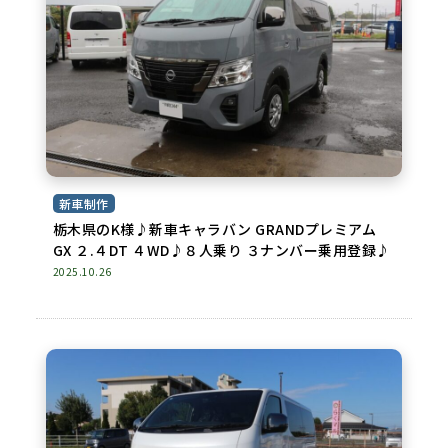
新車制作
栃木県のK様♪新車キャラバン GRANDプレミアム
GX ２.４DT ４WD♪８人乗り ３ナンバー乗用登録♪
2025.10.26