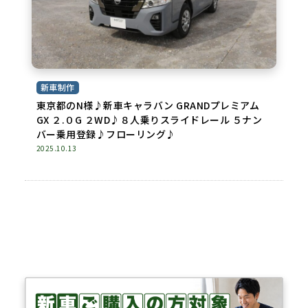
新車制作
東京都のN様♪新車キャラバン GRANDプレミアム
GX ２.０G ２WD♪８人乗りスライドレール ５ナン
バー乗用登録♪フローリング♪
2025.10.13