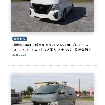
新車制作
栃木県のK様♪新車キャラバン GRANDプレミアム
GX ２.４DT ４WD♪８人乗り ５ナンバー乗用登録♪
2025.10.25