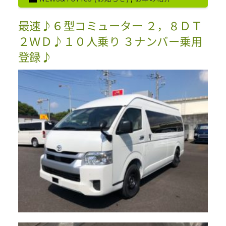
最速♪６型コミューター ２，８ＤＴ
２ＷＤ♪１０人乗り ３ナンバー乗用
登録♪