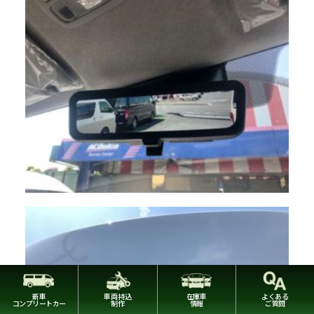
新車
車両持込
在庫車
よくある
コンプリートカー
制作
情報
ご質問