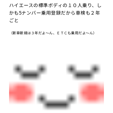
ハイエースの標準ボディの１０人乗り、し
かも5ナンバー乗用登録だから車検も２年
ごと
（新車新規は３年だよ～ん、ＥＴＣも乗用だよ～ん）