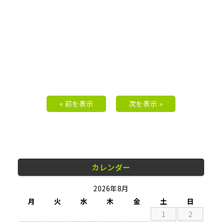
« 前を表示
次を表示 »
カレンダー
2026年8月
月
火
水
木
金
土
日
1
2