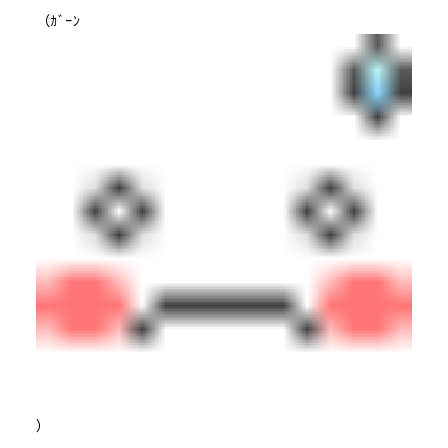
（ｶﾞｰﾝ
）