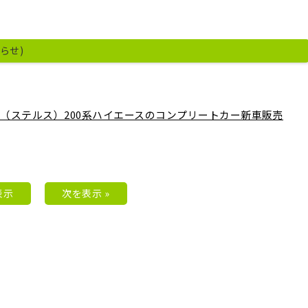
知らせ)
ALTH（ステルス）200系ハイエースのコンプリートカー新車販売
表示
次を表示 »