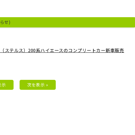
知らせ)
ALTH（ステルス）200系ハイエースのコンプリートカー新車販売
表示
次を表示 »