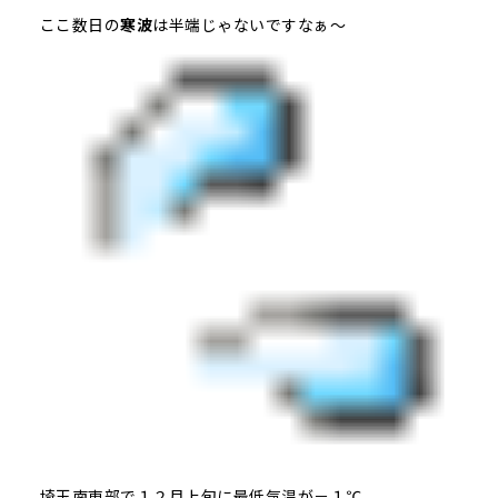
ここ数日の
寒波
は半端じゃないですなぁ～
埼玉南東部で１２月上旬に最低気温が－１℃