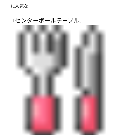
に人気な
センターポールテーブル
「
」