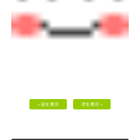
« 前を表示
次を表示 »