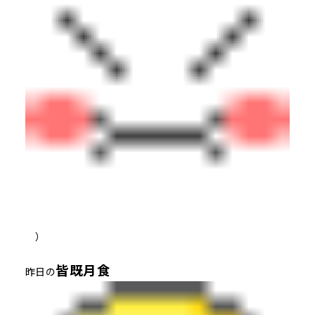
）
皆既月食
昨日の