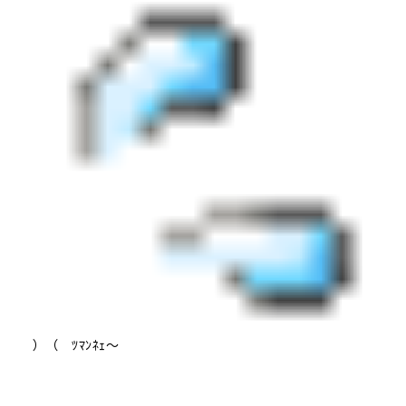
）（ ﾂﾏﾝﾈｪ～