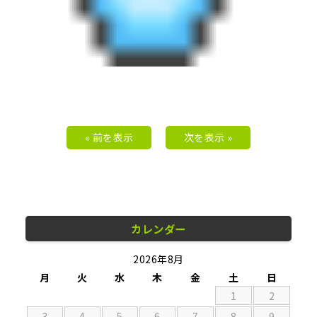
« 前を表示
次を表示 »
カレンダー
2026年8月
月
火
水
木
金
土
日
1
2
3
4
5
6
7
8
9