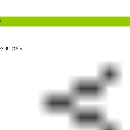
係
ケタ（ﾏｼﾞｯ