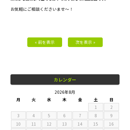
お気軽にご相談くださいませ～！
« 前を表示
次を表示 »
カレンダー
2026年8月
月
火
水
木
金
土
日
1
2
3
4
5
6
7
8
9
10
11
12
13
14
15
16