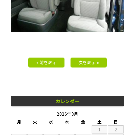
« 前を表示
次を表示 »
カレンダー
2026年8月
月
火
水
木
金
土
日
1
2