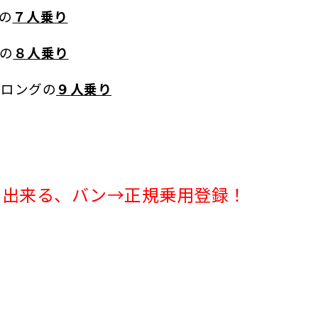
の
７人乗り
の
８人乗り
ーロングの
９人乗り
ら出来る、バン→正規乗用登録！