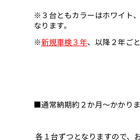
※３台ともカラーはホワイト
なります。
※
新規車検３年
、以降２年ご
■通常納期約２か月～かかり
各１台ずつとなりますので、