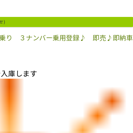
せ)
乗り ３ナンバー乗用登録♪ 即売♪即納車
台入庫します