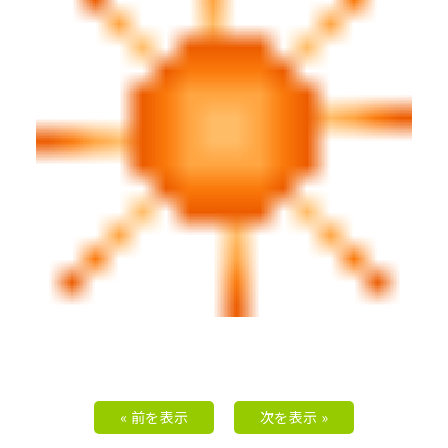
« 前を表示
次を表示 »