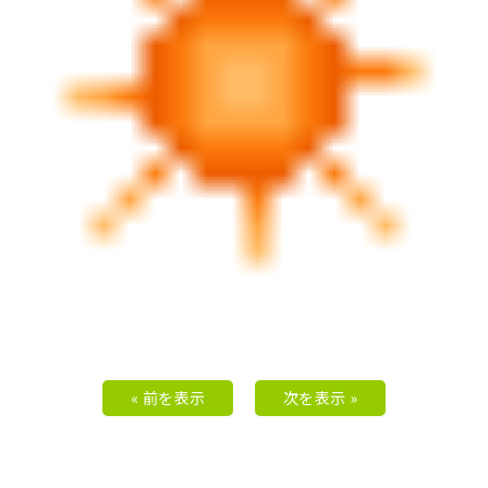
« 前を表示
次を表示 »