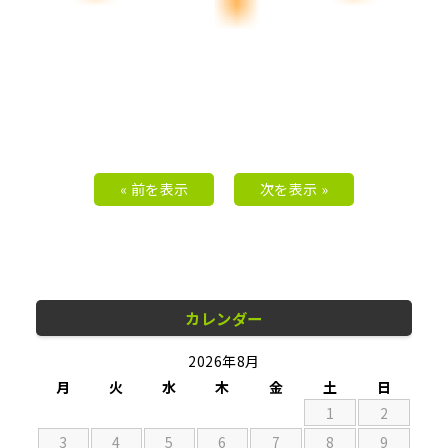
« 前を表示
次を表示 »
カレンダー
2026年8月
月
火
水
木
金
土
日
1
2
3
4
5
6
7
8
9