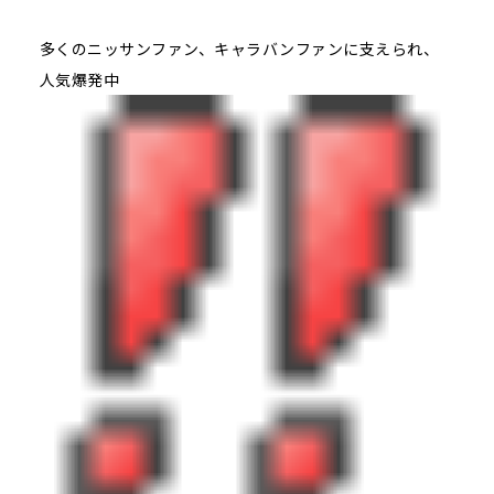
多くのニッサンファン、キャラバンファンに支えられ、
人気爆発中