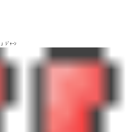
ー
」ｼﾞｬｰﾝ