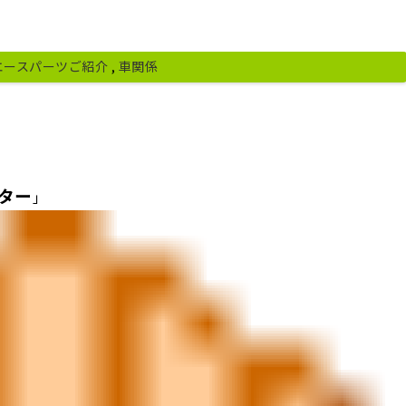
エースパーツご紹介
,
車関係
ター
」