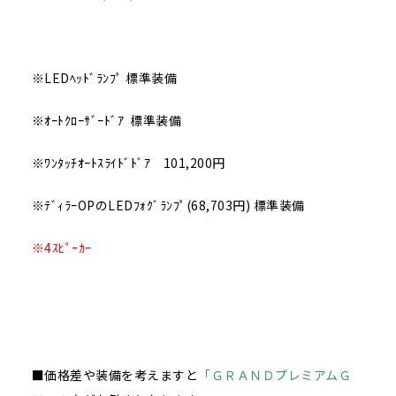
※LEDﾍｯﾄﾞﾗﾝﾌﾟ 標準装備
※ｵｰﾄｸﾛｰｻﾞｰﾄﾞｱ 標準装備
※ﾜﾝﾀｯﾁｵｰﾄｽﾗｲﾄﾞﾄﾞｱ 101,200円
※ﾃﾞｨﾗｰOPのLEDﾌｫｸﾞﾗﾝﾌﾟ(68,703円) 標準装備
※4ｽﾋﾟｰｶｰ
■価格差や装備を考えますと
「ＧＲＡＮＤプレミアムＧ