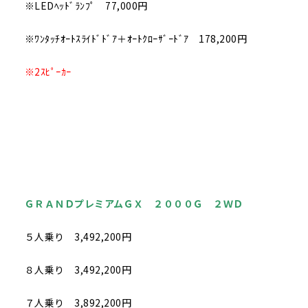
※LEDﾍｯﾄﾞﾗﾝﾌﾟ 77,000円
※ﾜﾝﾀｯﾁｵｰﾄｽﾗｲﾄﾞﾄﾞｱ＋ｵｰﾄｸﾛｰｻﾞｰﾄﾞｱ 178,200円
※2ｽﾋﾟｰｶｰ
ＧＲＡＮＤプレミアムＧＸ ２０００Ｇ ２ＷＤ
５人乗り 3,492,200円
８人乗り 3,492,200円
７人乗り 3,892,200円