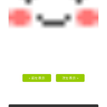
« 前を表示
次を表示 »