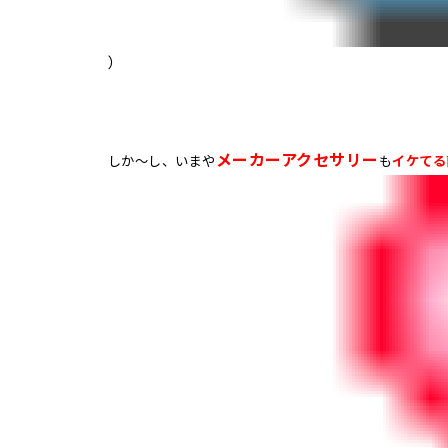
）
メーカーアクセサリー
しか～し、いまや
も
イケてる