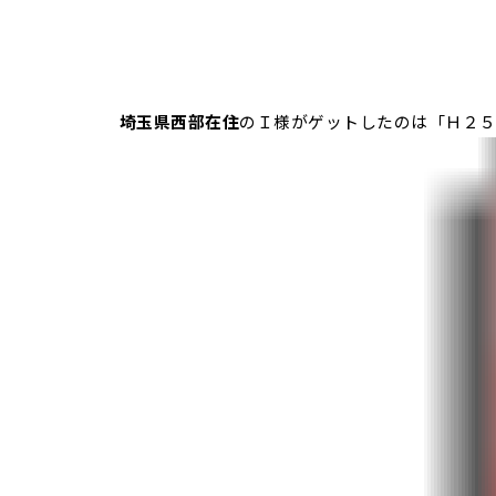
埼玉県西部在住
のＩ様がゲットしたのは「Ｈ２