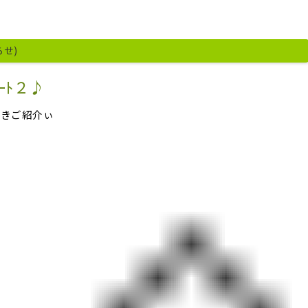
らせ)
ｰﾄ２♪
続きご紹介ぃ