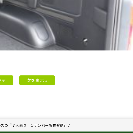
表示
次を表示 »
ースの『７人乗り １ナンバー貨物登録』♪