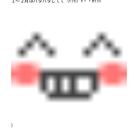
１～２月はバタバタしてて（ｲﾂﾓｼﾞｬ・・ｵｲﾗﾊ
）