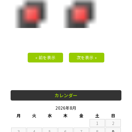
« 前を表示
次を表示 »
カレンダー
2026年8月
月
火
水
木
金
土
日
1
2
3
4
5
6
7
8
9