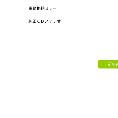
電動格納ミラー
純正ＣＤステレオ
« 前を