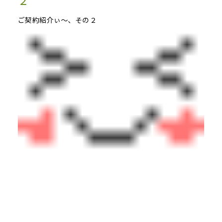
２
ご契約紹介ぃ～、その２