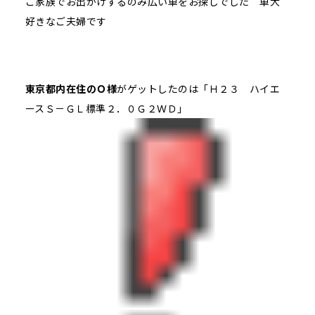
ご家族でお出かけするのみ広い車をお探しでした 車大
好きなご夫婦です
東京都内在住のＯ様
がゲットしたのは「Ｈ２３ ハイエ
ースＳ－ＧＬ標準２．０Ｇ２ＷＤ」