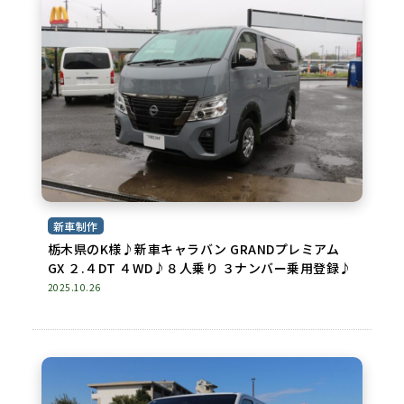
新車制作
栃木県のK様♪新車キャラバン GRANDプレミアム
GX ２.４DT ４WD♪８人乗り ３ナンバー乗用登録♪
2025.10.26