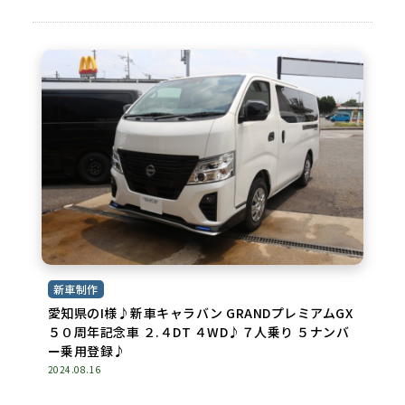
新車制作
愛知県のI様♪新車キャラバン GRANDプレミアムGX
５０周年記念車 ２.４DT ４WD♪７人乗り ５ナンバ
ー乗用登録♪
2024.08.16