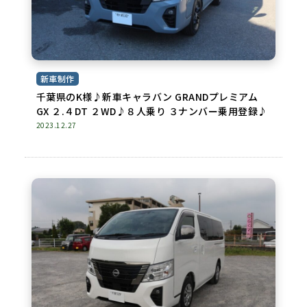
新車制作
千葉県のK様♪新車キャラバン GRANDプレミアム
GX ２.４DT ２WD♪８人乗り ３ナンバー乗用登録♪
2023.12.27