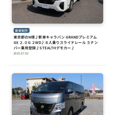
新車制作
東京都のN様♪新車キャラバン GRANDプレミアム
GX ２.０G ２WD♪８人乗りスライドレール ５ナン
バー乗用登録♪STEALTHデモカー♪
2025.07.02