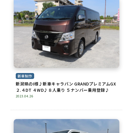
新車制作
新潟県のI様♪新車キャラバン GRANDプレミアムGX
２.４DT ４WD♪８人乗り ５ナンバー乗用登録♪
2023.04.26