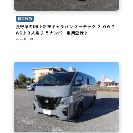
新車制作
長野県のI様♪新車キャラバン オーテック ２.０G ２
WD♪８人乗り ５ナンバー乗用登録♪
2025.01.30