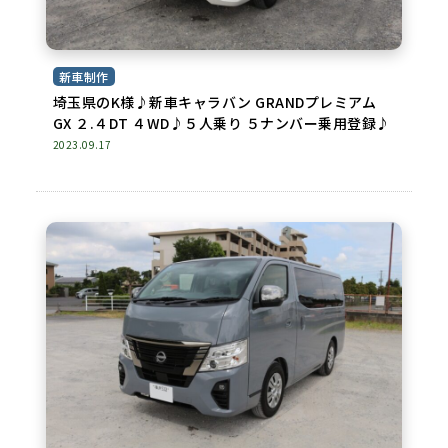
新車制作
埼玉県のK様♪新車キャラバン GRANDプレミアム
GX ２.４DT ４WD♪５人乗り ５ナンバー乗用登録♪
2023.09.17