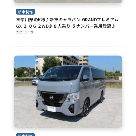
新車制作
神奈川県のK様♪新車キャラバン GRANDプレミアム
GX ２.０G ２WD♪８人乗り ５ナンバー乗用登録♪
2023.07.21
新車制作