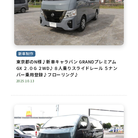
新車制作
東京都のN様♪新車キャラバン GRANDプレミアム
GX ２.０G ２WD♪８人乗りスライドレール ５ナン
バー乗用登録♪フローリング♪
2025.10.13