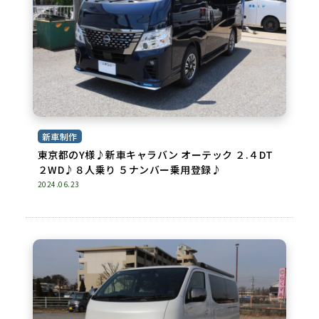
新車制作
東京都のY様♪新車キャラバン オーテック ２.４DT
２WD♪８人乗り ５ナンバー乗用登録♪
2024.06.23