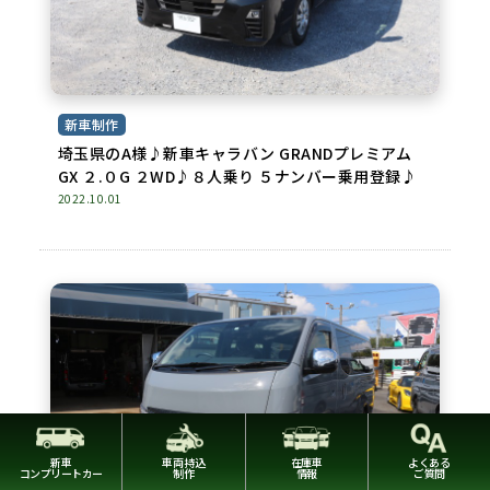
新車制作
埼玉県のA様♪新車キャラバン GRANDプレミアム
GX ２.０G ２WD♪８人乗り ５ナンバー乗用登録♪
2022.10.01
新車
車両持込
在庫車
よくある
コンプリートカー
制作
情報
ご質問