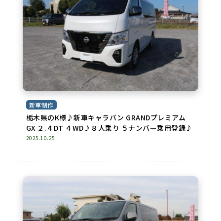
新車制作
栃木県のK様♪新車キャラバン GRANDプレミアム
GX ２.４DT ４WD♪８人乗り ５ナンバー乗用登録♪
2025.10.25