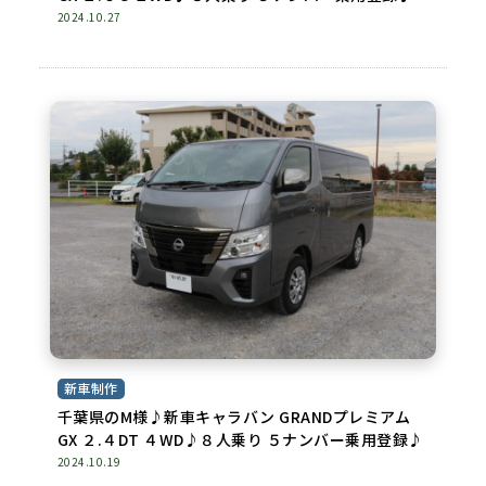
2024.10.27
新車制作
千葉県のM様♪新車キャラバン GRANDプレミアム
GX ２.４DT ４WD♪８人乗り ５ナンバー乗用登録♪
2024.10.19