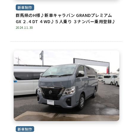
新車制作
群馬県のH様♪新車キャラバン GRANDプレミアム
GX ２.４DT ４WD♪５人乗り ３ナンバー乗用登録♪
2024.11.30
新車制作