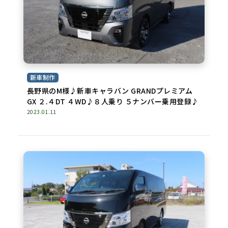
新車制作
長野県のM様♪新車キャラバン GRANDプレミアム
GX ２.４DT ４WD♪８人乗り ５ナンバー乗用登録♪
2023.01.11