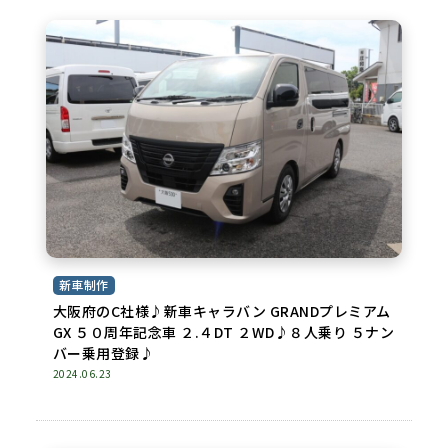
新車制作
大阪府のC社様♪新車キャラバン GRANDプレミアム
GX ５０周年記念車 ２.４DT ２WD♪８人乗り ５ナン
バー乗用登録♪
2024.06.23