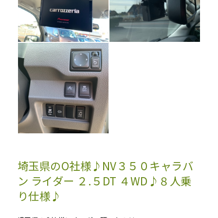
埼玉県のO社様♪NV３５０キャラバ
ン ライダー ２.５DT ４WD♪８人乗
り仕様♪