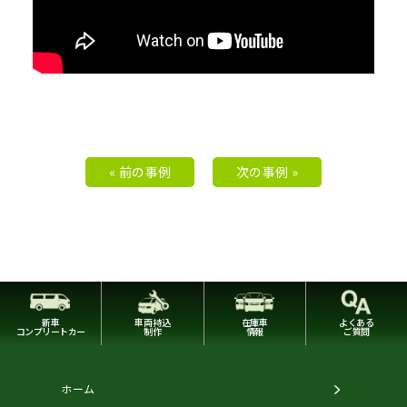
« 前の事例
次の事例 »
新車
車両持込
在庫車
よくある
コンプリートカー
制作
情報
ご質問
ホーム