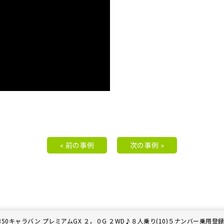
« 前の事例
次の事例 »
50キャラバン プレミアムGX ２，０G ２WD♪８人乗り(10)５ナンバー乗用登