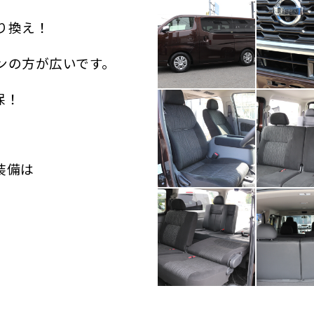
り換え！
ンの方が広いです。
保！
装備は