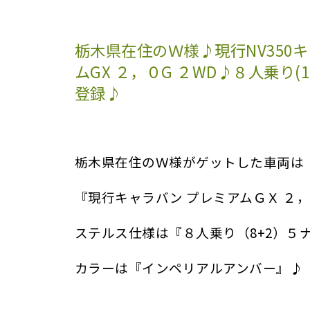
栃木県在住のＷ様♪現行NV350
ムGX ２，０G ２WD♪８人乗り(
登録♪
栃木県在住のＷ様がゲットした車両は
『現行キャラバン プレミアムＧＸ ２，
ステルス仕様は『８人乗り（8+2）５
カラーは『インペリアルアンバー』♪