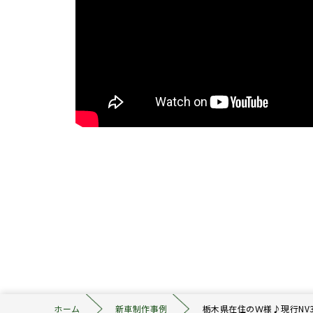
ホーム
新車制作事例
栃木県在住のＷ様♪現行NV3