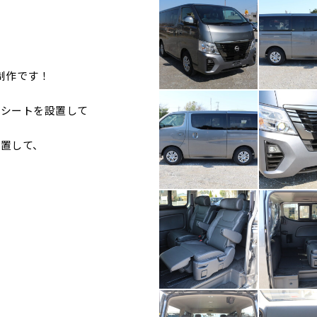
制作です！
ンシートを設置して
置して、