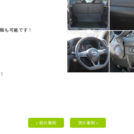
販も可能です！
！
« 前の事例
次の事例 »