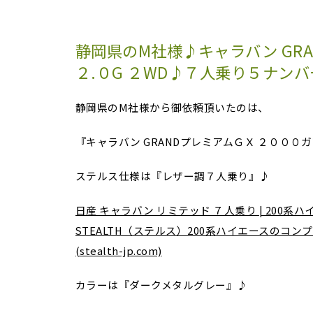
静岡県のM社様♪キャラバン GRA
２.０G ２WD♪７人乗り５ナン
静岡県のM社様から御依頼頂いたのは、
『キャラバン GRANDプレミアムＧＸ ２０００
ステルス仕様は『レザー調７人乗り』♪
日産 キャラバン リミテッド ７人乗り | 200系
STEALTH（ステルス）200系ハイエースのコ
(stealth-jp.com)
カラーは『ダークメタルグレー』♪