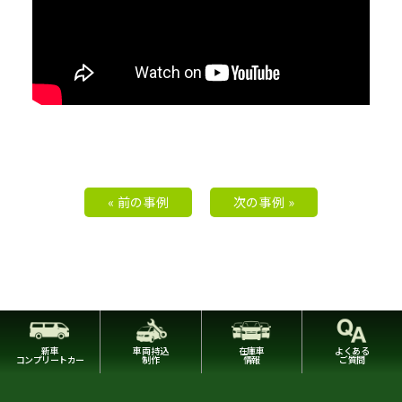
« 前の事例
次の事例 »
新車
車両持込
在庫車
よくある
コンプリートカー
制作
情報
ご質問