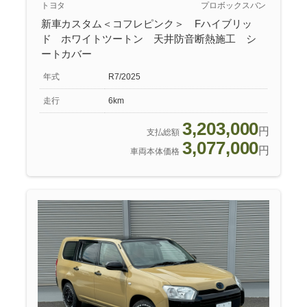
トヨタ
プロボックスバン
新車カスタム＜コフレピンク＞ Fハイブリッ
ド ホワイトツートン 天井防音断熱施工 シ
ートカバー
年式
R7/2025
走行
6km
3,203,000
円
支払総額
3,077,000
円
車両本体価格