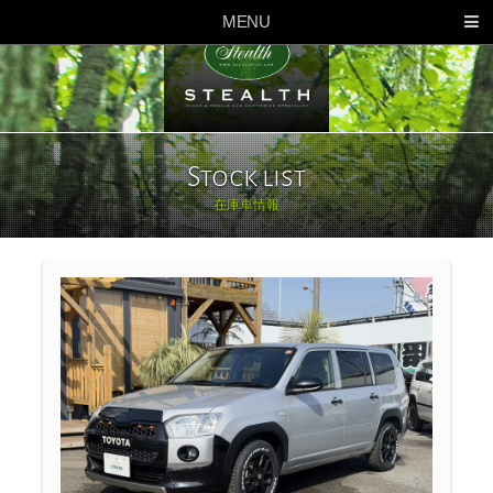
MENU
新車コンプリートカー
COMPLETE CARS
コンセプト
CONCEPT
納車までの流れ
FLOW
Stock list
よくあるご質問
Q & A
在庫車情報
会社概要
COMPANY
お問い合わせ
CONTACT
新車制作事例
NEW CARS CASE
車両持込制作事例
BRING-IN CASE
在庫車情報
STOCKLIST
公式ブログ
BLOG
パーツネットショップ
PARTS NET SHOP