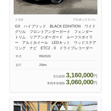
パーツ業販依頼
PARTS WHOLESALE
トヨタ
プロボックスバン
GX ハイブリッド BLACK EDHITION ワイド
グリル フロントアンダーガード フェンダー
トリム リアアンダーガード ルーフスポイラ
ー アルミホイール LEDキット ウッドステア
リング ナビ ETC2．0 ドライブレコーダー
年式
R8/2026
走行
20km
3,160,000
円
支払総額
3,060,000
円
車両本体価格