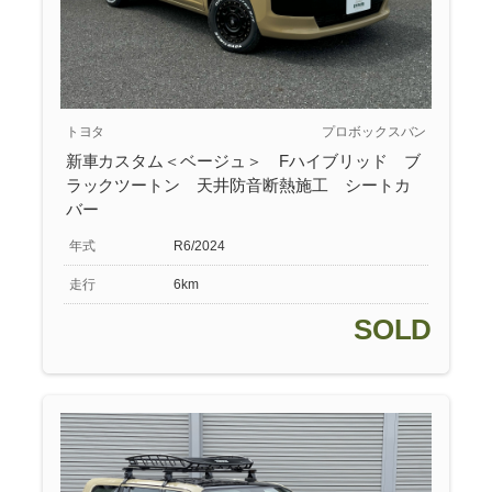
トヨタ
プロボックスバン
新車カスタム＜ベージュ＞ Fハイブリッド ブ
ラックツートン 天井防音断熱施工 シートカ
バー
年式
R6/2024
走行
6km
SOLD