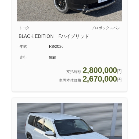
トヨタ
プロボックスバン
BLACK EDITION Fハイブリッド
年式
R8/2026
走行
9km
2,800,000
円
支払総額
2,670,000
円
車両本体価格