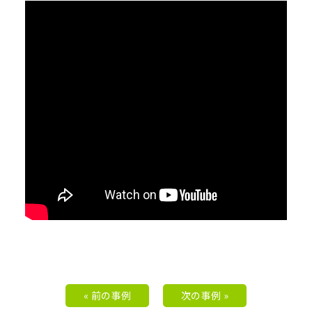
« 前の事例
次の事例 »