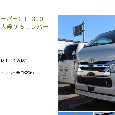
ーパーＧＬ ３.０
人乗り ５ナンバー
０ＤＴ ４ＷＤ』
５ナンバー乗用登録』♪