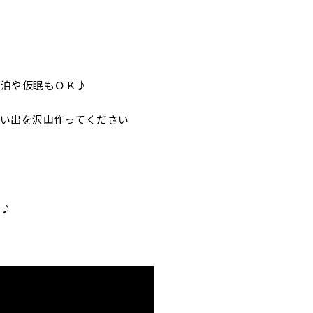
中泊や仮眠もＯＫ♪
い出を沢山作ってください
す♪