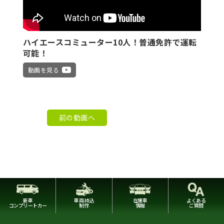
ハイエースコミューター10人！普通免許で運転
可能！
動画を見る
前の動画へ
新車
車両持込
在庫車
よくある
コンプリートカー
制作
情報
ご質問