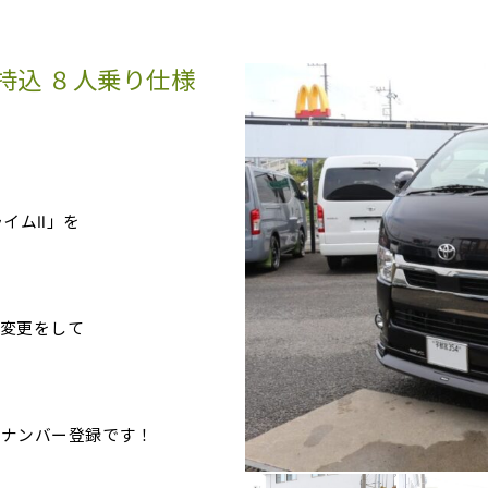
持込 ８人乗り仕様
イムⅡ」を
変更をして
３ナンバー登録です！