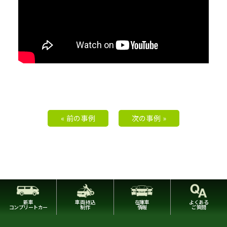
« 前の事例
次の事例 »
新車
車両持込
在庫車
よくある
コンプリートカー
制作
情報
ご質問