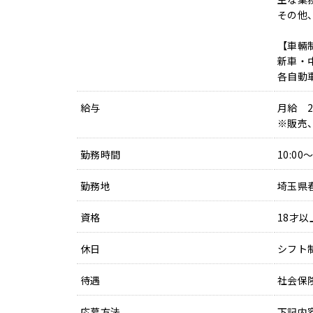
その他
【車輛
新車・
各自動
給与
月給 
※販売
勤務時間
10:0
勤務地
埼玉県
資格
18才
休日
シフト
待遇
社会保
応募方法
下記内