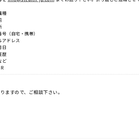
職種
前
所
番号（自宅・携帯）
ルアドレス
月日
経歴
など
R
りますので、ご相談下さい。