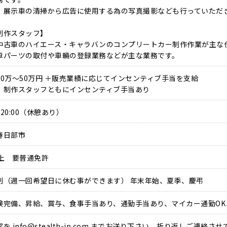
、展示車の清掃から広告に使用する為の写真撮影なども行っていただ
制作スタッフ】
中古車のハイエース・キャラバンのコンプリートカー制作作業が主な
車パーツの取付や車輛の登録業務などが主な業務です。
20万～50万円 ＋販売業績に応じてインセンティブ手当を支給
、制作スタッフともにインセンティブ手当あり
0～20:00（休憩あり）
春日部市
以上 要普通免許
制（週一回希望日に休む事ができます） 年末年始、夏季、慶弔
険完備、昇給、賞与、食事手当あり、通勤手当あり、マイカー通勤OK
容を
info@stealth-jp.com
までお送り下さい。折り返しご連絡させ