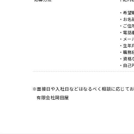
・希望
・お名
・ご住
・電話
・メー
・生年
・職務
・資格
・自己P
※面接日や入社日などはなるべく相談に応じてお
有限会社岡田屋